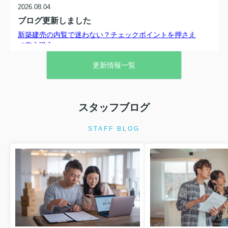
2026.08.04
ブログ更新しました
新築建売の内覧で迷わない？チェックポイントを押さえ
て安心購入...
新築建売住宅の内覧に行ってみたものの、どこをどう見
更新情報一覧
れば良いのか分からないまま時間だけが過ぎてしまっ
た。そんな不安を抱えていませんか。内覧は、完成した
住まいを実際に確認し、暮らしやすさや不具合の有無を
チ...
スタッフブログ
2026.07.24
物件紹介動画を更新しました！
STAFF BLOG
《仲介手数料半額》川越市上新河岸第2 全2棟 1号棟1
号棟
3770万円
物件詳細へ