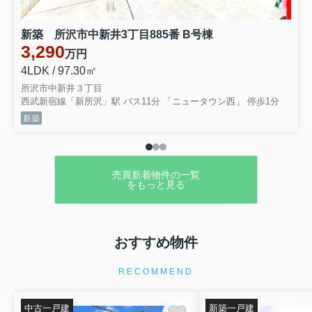
新築 所沢市中新井3丁目885番 B号棟
3,290
万円
4LDK / 97.30㎡
所沢市中新井３丁目
西武新宿線「新所沢」駅 バス11分 「ニュータウン西」 停歩1分
新築
売買新着物件の一覧
をもっと見る
おすすめ物件
RECOMMEND
中古一戸建
新築一戸建