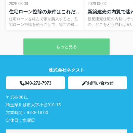
2026.07.20
2026.08.06
2026.08.04
物件紹介動画を更新致しました！
住宅ローン控除の条件はこれだけ？いくら戻るか年収別の目安も解説
今回は、鶴ヶ島市上広谷の新築住宅をご紹介致します。
住宅ローンを組んで家を購入すると、住
新築建売住宅の内覧に行
先日価格変更があり、2,800万円を切った本物件。
宅ローン控除を使うことで、毎年の税金
の、どこをどう見れば良
建材が高騰している今、本物件のような物件はとても貴
が軽くなり、結果として手元に戻るお金
いまま時間だけが過ぎて
重です。
が増える可能性があります。ただし、い
な不安を抱えていません
是非、ご確認ください！
くら戻るかは単純にローン残高だけで決
成した住まいを実際に確
もっと見る
まるわけではなく、条件や年収、支払っ
すさや不具合の有無をチ
《仲介手数料半額》鶴ヶ島市上広谷 ハートフルタウン1
ている所得税や住民税の額によって大き
切な機会です。しかし、
号棟
く変わります。そのため、なんとなく得
を押さえておかないと、
をしているつもりでいると、本来受けら
向き、本当に確認してお
れるはずだった控除を逃してしまうこと
株式会社ネクスト
活動線、日当たりなどを
2790万円
もあります。この記事では、住宅ローン
うことがあります。そこ
物件詳細へ
控除の基本的な仕組みから、年末ローン
は、新築建売の内覧で押
049-272-7973
お問い合わせ
残高と控除率0.7％の関係、さらにご自身
基本の流れから、外回り
の条件でいくら戻るかをイメージする計
チェックポイント、内覧
〒350-0811
2026.07.20
算ステップまで、順を追って分かりやす
のコツまでを分かりやす
く解説します。あわせて、住宅購入時に
これから内覧に行く方は
埼玉県川越市大字小堤910-15
新規物件登録しました！
利用できるその他の減...
て理想の住まい選びに役立て
営業時間：
9:00~18:00
本日も、狭山市の新築物件情報を多く登録致しました！
現在、狭山市内で不動産をお探し中の方、是非、お問合
定休日：
水曜日
せください！
《仲介手数料半額》狭山市狭山台２丁目 全１棟