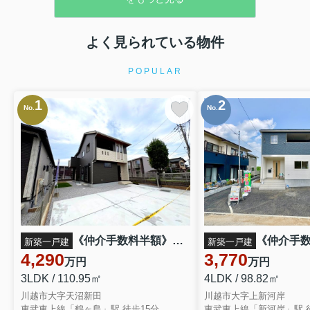
よく見られている物件
POPULAR
1
2
No.
No.
《仲介手数料半額》川越市大字天沼新田2期 1号棟
新築一戸建
新築一戸建
4,290
3,770
万円
万円
3LDK / 110.95㎡
4LDK / 98.82㎡
川越市大字天沼新田
川越市大字上新河岸
東武東上線「鶴ヶ島」駅 徒歩15分
東武東上線「新河岸」駅 徒