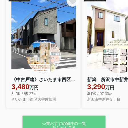
《中古戸建》さいたま市西区大字佐知川
3,480
3,290
万円
万円
3LDK / 95.27㎡
4LDK / 97.30㎡
さいたま市西区大字佐知川
所沢市中新井３丁目
売買おすすめ物件の一覧
をもっと見る