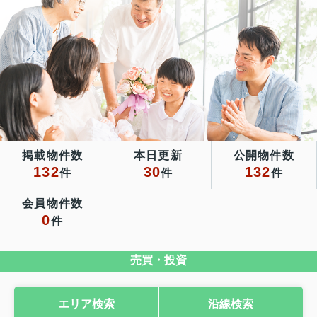
掲載物件数
本日更新
公開物件数
132
30
132
件
件
件
会員物件数
0
件
売買・投資
エリア検索
沿線検索