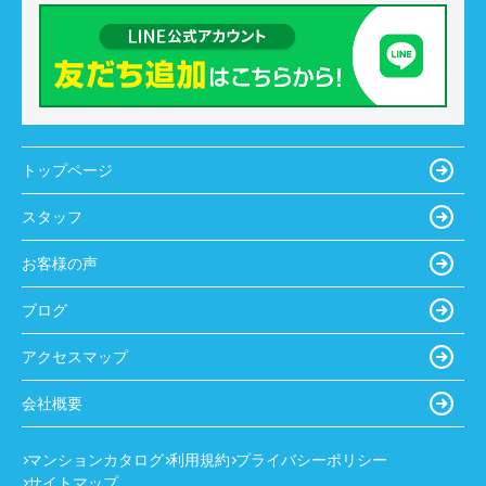
《仲
介手数料半額》狭山市中央4丁目BLOOMING GARDEN全4
棟 4号棟4号棟
4698万円
物件詳細へ
トップページ
《仲介手数料半額》狭山市中央4丁目BLOOMING
スタッフ
GARDEN全4棟 3号棟3号棟
お客様の声
4398万円
ブログ
物件詳細へ
アクセスマップ
《仲介手数料半額》狭山市中央4丁目BLOOMING
GARDEN全4棟 2号棟2号棟
会社概要
4298万円
マンションカタログ
利用規約
プライバシーポリシー
物件詳細へ
サイトマップ